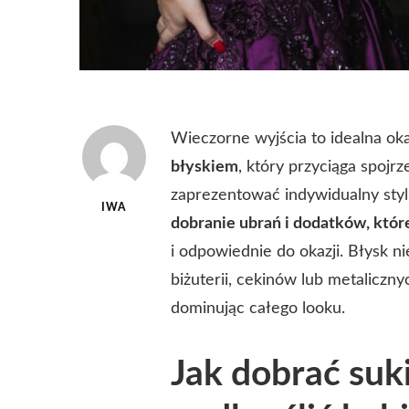
Wieczorne wyjścia to idealna ok
błyskiem
, który przyciąga spojrz
zaprezentować indywidualny styl,
IWA
dobranie ubrań i dodatków, które
i odpowiednie do okazji. Błysk n
biżuterii, cekinów lub metaliczn
dominując całego looku.
Jak dobrać suk