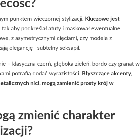
iecość?
lnym punktem wieczornej stylizacji.
Kluczowe jest
, tak aby podkreślał atuty i maskował ewentualne
owe, z asymetrycznymi cięciami, czy modele z
ą elegancję i subtelny seksapil.
e – klasyczna czerń, głęboka zieleń, bordo czy granat w
kami potrafią dodać wyrazistości.
Błyszczące akcenty,
metalicznych nici, mogą zamienić prosty krój w
gą zmienić charakter
izacji?