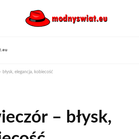
t.eu
– błysk, elegancja, kobiecość
ieczór – błysk,
iecość