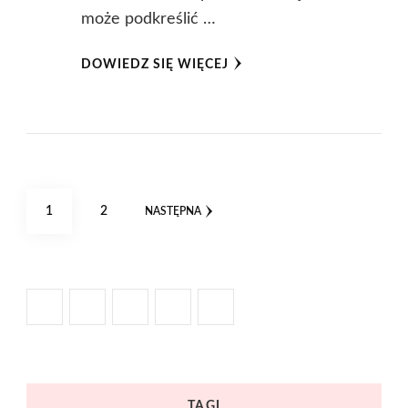
może podkreślić …
DOWIEDZ SIĘ WIĘCEJ
Stronicowanie
STRONA
STRONA
1
2
NASTĘPNA
wpisów
TAGI