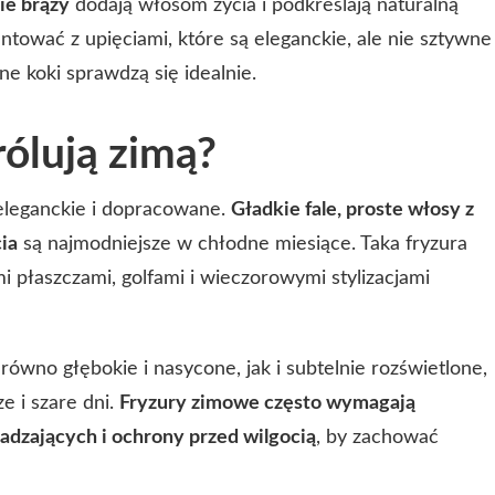
ie brązy
dodają włosom życia i podkreślają naturalną
tować z upięciami, które są eleganckie, ale nie sztywne
tne koki sprawdzą się idealnie.
rólują zimą?
j eleganckie i dopracowane.
Gładkie fale, proste włosy z
ia
są najmodniejsze w chłodne miesiące. Taka fryzura
 płaszczami, golfami i wieczorowymi stylizacjami
ówno głębokie i nasycone, jak i subtelnie rozświetlone,
e i szare dni.
Fryzury zimowe często wymagają
zających i ochrony przed wilgocią
, by zachować