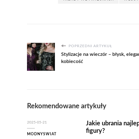
POPRZEDNI ARTYKUŁ
Stylizacje na wieczór – błysk, elega
kobiecość
Rekomendowane artykuły
2025-05-21
Jakie ubrania najle
figury?
MODNYSWIAT