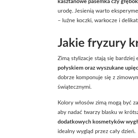
kasztanowe pasemka czy głębok
urodę. Jesienią warto eksperymen
– luźne koczki, warkocze i delika
Jakie fryzury k
Zimą stylizacje stają się bardzie
połyskiem oraz wyszukane upięc
dobrze komponuje się z zimowymi
świątecznymi.
Kolory włosów zimą mogą być zar
aby nadać twarzy blasku w krótsz
dodatkowych kosmetyków wygład
idealny wygląd przez cały dzień.