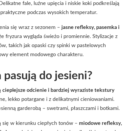
 Delikatne fale, luźne upięcia i niskie koki podkreślają
ą praktyczne podczas wysokich temperatur.
enia się wraz z sezonem –
jasne refleksy, pasemka i
że fryzura wygląda świeżo i promiennie. Stylizacje z
w, takich jak opaski czy spinki w pastelowych
kowy element modowego charakteru.
 pasują do jesieni?
ą
cieplejsze odcienie i bardziej wyraziste tekstury
e, lekko potargane i z delikatnymi cieniowaniami.
esienną garderobą – swetrami, płaszczami i botkami.
ą się w kierunku ciepłych tonów –
miodowe refleksy,