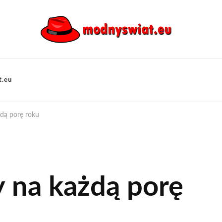
t.eu
dą porę roku
 na każdą porę