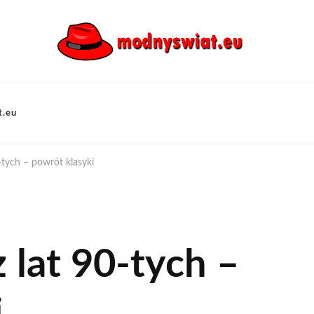
t.eu
-tych – powrót klasyki
 lat 90-tych –
i