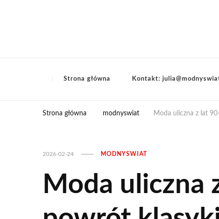
Strona główna
Kontakt: julia@modnyswia
Strona główna
modnyswiat
Moda uliczna z lat 90
2026-02-24
MODNYSWIAT
Moda uliczna z
powrót klasyk