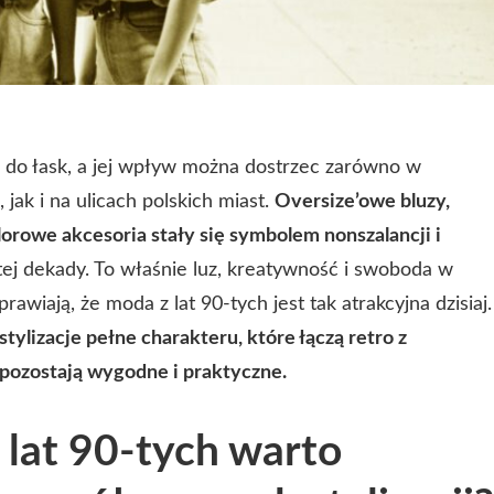
a do łask, a jej wpływ można dostrzec zarówno w
jak i na ulicach polskich miast.
Oversize’owe bluzy,
lorowe akcesoria stały się symbolem nonszalancji i
l tej dekady. To właśnie luz, kreatywność i swoboda w
wiają, że moda z lat 90-tych jest tak atrakcyjna dzisiaj.
tylizacje pełne charakteru, które łączą retro z
pozostają wygodne i praktyczne.
 lat 90-tych warto