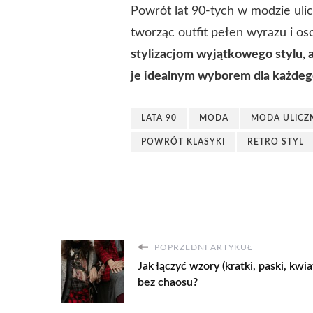
Powrót lat 90-tych w modzie ulic
tworząc outfit pełen wyrazu i os
stylizacjom wyjątkowego stylu, 
je idealnym wyborem dla każdeg
LATA 90
MODA
MODA ULICZ
POWRÓT KLASYKI
RETRO STYL
POPRZEDNI ARTYKUŁ
Jak łączyć wzory (kratki, paski, kwia
bez chaosu?