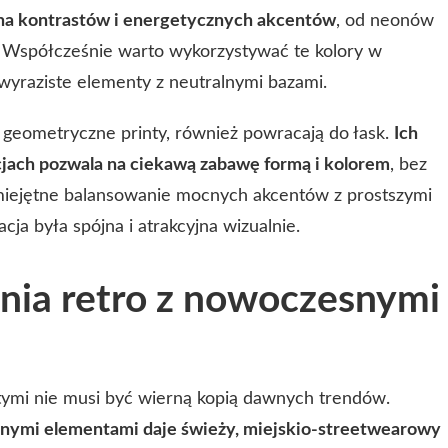
łna kontrastów i energetycznych akcentów
, od neonów
. Współcześnie warto wykorzystywać te kolory w
wyraziste elementy z neutralnymi bazami.
zy geometryczne printy, również powracają do łask.
Ich
cjach pozwala na ciekawą zabawę formą i kolorem
, bez
umiejętne balansowanie mocnych akcentów z prostszymi
cja była spójna i atrakcyjna wizualnie.
ania retro z nowoczesnymi
-tymi nie musi być wierną kopią dawnych trendów.
snymi elementami daje świeży, miejskio-streetwearowy