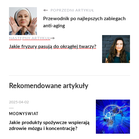
POPRZEDNI ARTYKUŁ
Przewodnik po najlepszych zabiegach
anti-aging
NASTĘPNY ARTYKUŁ
Jakie fryzury pasują do okrągłej twarzy?
Rekomendowane artykuły
2025-04-02
MODNYSWIAT
Jakie produkty spożywcze wspierają
zdrowie mózgu i koncentrację?