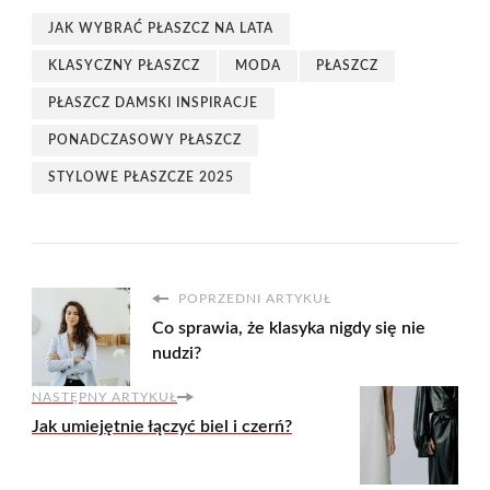
JAK WYBRAĆ PŁASZCZ NA LATA
KLASYCZNY PŁASZCZ
MODA
PŁASZCZ
PŁASZCZ DAMSKI INSPIRACJE
PONADCZASOWY PŁASZCZ
STYLOWE PŁASZCZE 2025
POPRZEDNI ARTYKUŁ
Co sprawia, że klasyka nigdy się nie
nudzi?
NASTĘPNY ARTYKUŁ
Jak umiejętnie łączyć biel i czerń?