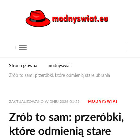
Strona główna
modnyswiat
Zrób to sam: przeróbki, które odmienią stare ubrania
ZAKTUALIZOWANO W DNIU
2026-01-29
MODNYSWIAT
Zrób to sam: przeróbki,
które odmienią stare