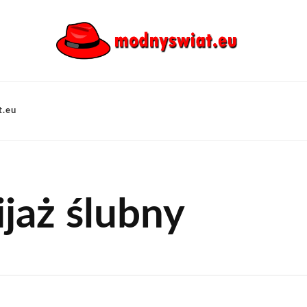
t.eu
jaż ślubny