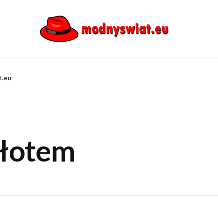
t.eu
 złotem