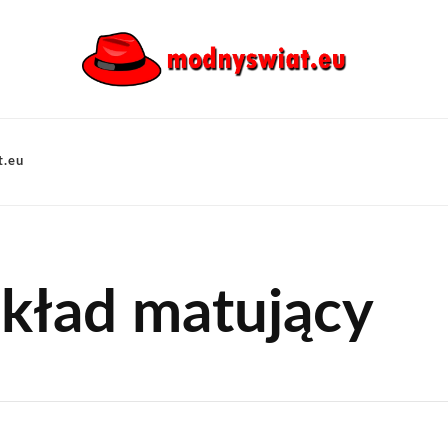
t.eu
dkład matujący