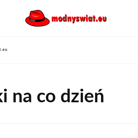
t.eu
i na co dzień