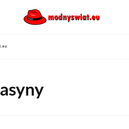
t.eu
kasyny