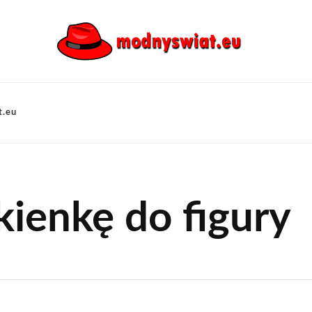
t.eu
kienkę do figury