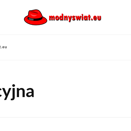
t.eu
cyjna