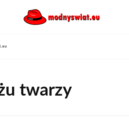
t.eu
ażu twarzy