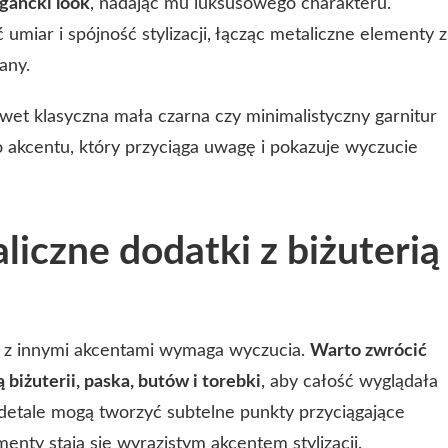
egancki look
, nadając mu luksusowego charakteru.
umiar i spójność stylizacji, łącząc metaliczne elementy z
any.
et klasyczna mała czarna czy minimalistyczny garnitur
akcentu, który przyciąga uwagę i pokazuje wyczucie
liczne dodatki z biżuterią
 z innymi akcentami wymaga wyczucia.
Warto zwrócić
biżuterii, paska, butów i torebki
, aby całość wyglądała
detale mogą tworzyć subtelne punkty przyciągające
nty stają się wyrazistym akcentem stylizacji.