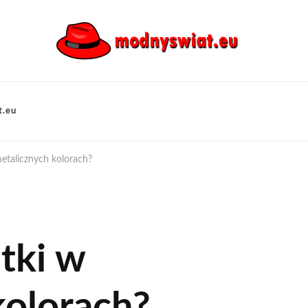
t.eu
etalicznych kolorach?
tki w
kolorach?