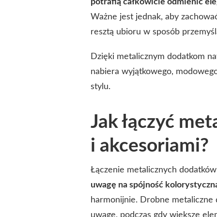
potrafią całkowicie odmienić el
Ważne jest jednak, aby zachować 
resztą ubioru w sposób przemyśl
Dzięki metalicznym dodatkom naw
nabiera wyjątkowego, modowego 
stylu.
Jak łączyć meta
i akcesoriami?
Łączenie metalicznych dodatków
uwagę na spójność kolorystyczną 
harmonijnie. Drobne metaliczne 
uwagę, podczas gdy większe eleme