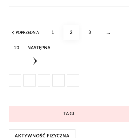
Stronicowanie
STRONA
STRONA
STRONA
1
2
3
…
POPRZEDNIA
wpisów
STRONA
20
NASTĘPNA
TAGI
AKTYWNOŚĆ FIZYCZNA